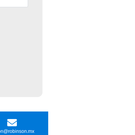
on@robinson.mx