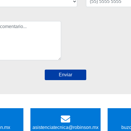
Enviar
on.mx
asistenciatecnica@robinson.mx
buz