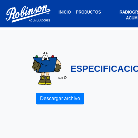
/home/robinson/public_html/element/header/header.php on
">
INICIO
PRODUCTOS
RADIOGR
ACUM
INICIO
PRODUCTOS
RADIOGRAFÍA
DE
ESPECIFICACI
UN
ACUMULADOR
PREGUNTAS
FRECUENTES
Descargar archivo
GLOSARIO
ESPECIFICACIONES
INSTRUCTIVOS
NOSOTROS