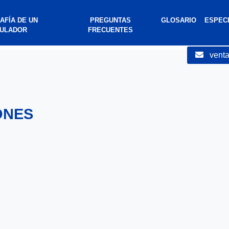
 line
47
AFÍA DE UN
PREGUNTAS
GLOSARIO
ESPEC
ULADOR
FRECUENTES
vent
ONES